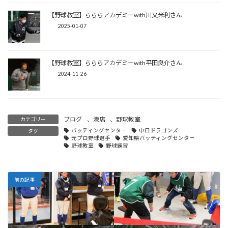
【野球教室】らららアカデミーwith川又米利さん
2025-01-07
【野球教室】らららアカデミーwith平田良介さん
2024-11-26
ブログ
、
港店
、
野球教室
カテゴリー
バッティングセンター
中日ドラゴンズ
タグ
元プロ野球選手
愛知県バッティングセンター
野球教室
野球練習
前の記事