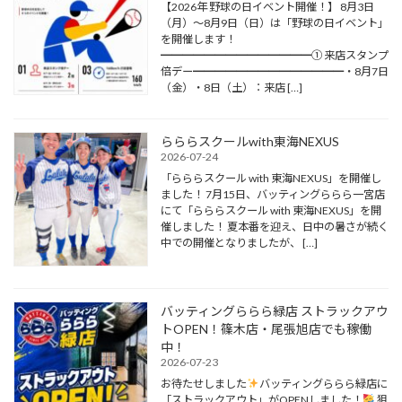
【2026年 野球の日イベント開催！】 8月3日
（月）～8月9日（日）は「野球の日イベント」
を開催します！
━━━━━━━━━━━━━━① 来店スタンプ
倍デー━━━━━━━━━━━━━━・8月7日
（金）・8日（土）：来店 […]
らららスクールwith東海NEXUS
2026-07-24
「らららスクール with 東海NEXUS」を開催し
ました！ 7月15日、バッティングららら一宮店
にて「らららスクール with 東海NEXUS」を開
催しました！ 夏本番を迎え、日中の暑さが続く
中での開催となりましたが、 […]
バッティングららら緑店 ストラックアウ
トOPEN！篠木店・尾張旭店でも稼働
中！
2026-07-23
お待たせしました
バッティングららら緑店に
「ストラックアウト」がOPENしました！
狙