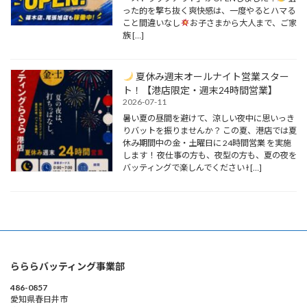
った的を撃ち抜く爽快感は、一度やるとハマる
こと間違いなし
お子さまから大人まで、ご家
族 […]
夏休み週末オールナイト営業スター
ト！【港店限定・週末24時間営業】
2026-07-11
暑い夏の昼間を避けて、涼しい夜中に思いっき
りバットを振りませんか？ この夏、港店では夏
休み期間中の金・土曜日に 24時間営業 を実施
します！ 夜仕事の方も、夜型の方も、夏の夜を
バッティングで楽しんでください ɫ […]
らららバッティング事業部
486-0857
愛知県春日井市