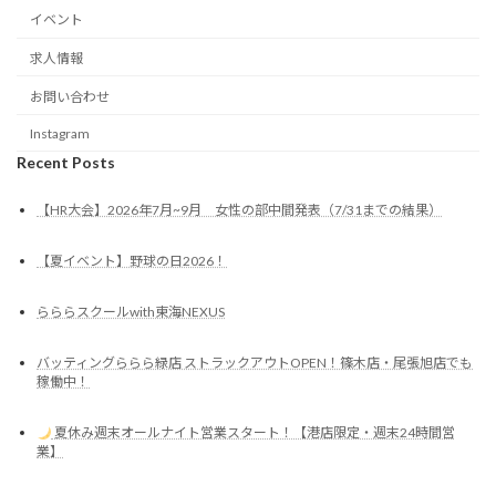
イベント
求人情報
お問い合わせ
Instagram
Recent Posts
【HR大会】2026年7月~9月 女性の部中間発表（7/31までの結果）
【夏イベント】野球の日2026！
らららスクールwith東海NEXUS
バッティングららら緑店 ストラックアウトOPEN！篠木店・尾張旭店でも
稼働中！
夏休み週末オールナイト営業スタート！【港店限定・週末24時間営
業】